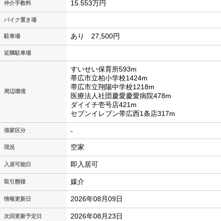
15.553万円
仲介手数料
バイク置き場
あり 27,500円
駐車場
近隣駐車場
すいせい保育所593m
帯広市立柏小学校1424m
帯広市立翔陽中学校1218m
周辺環境
医療法人社団慶愛慶愛病院478m
ダイイチ壱号店421m
セブンイレブン帯広西1条店317m
-
借家区分
空家
現況
即入居可
入居可能日
媒介
取引態様
2026年08月09日
情報更新日
2026年08月23日
次回更新予定日