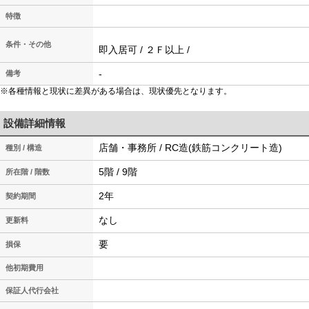
特徴
条件・その他
即入居可 / ２Ｆ以上 /
-
備考
※各種情報と現状に差異がある場合は、現状優先となります。
設備詳細情報
店舗・事務所 / RC造(鉄筋コンクリート造)
種別 / 構造
5階 / 9階
所在階 / 階数
2年
契約期間
なし
更新料
要
損保
他初期費用
保証人代行会社