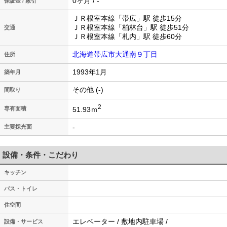
0ヶ月 / -
保証金 / 敷引
ＪＲ根室本線「帯広」駅 徒歩15分
ＪＲ根室本線「柏林台」駅 徒歩51分
交通
ＪＲ根室本線「札内」駅 徒歩60分
北海道帯広市大通南９丁目
住所
1993年1月
築年月
その他 (-)
間取り
2
51.93ｍ
専有面積
-
主要採光面
設備・条件・こだわり
キッチン
バス・トイレ
住空間
エレベーター / 敷地内駐車場 /
設備・サービス