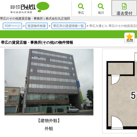
帯広
旭川
退去受付
帯広店
帯広のその他賃貸店舗・事務所 | 株式会社丸正池田
旭川店
TOPページ
賃貸物件検索
帯広市の賃貸情報一覧
帯広大通ビル 帯広のその他賃貸店
帯広の賃貸店舗・事務所(その他)の物件情報
【建物外観】
外観