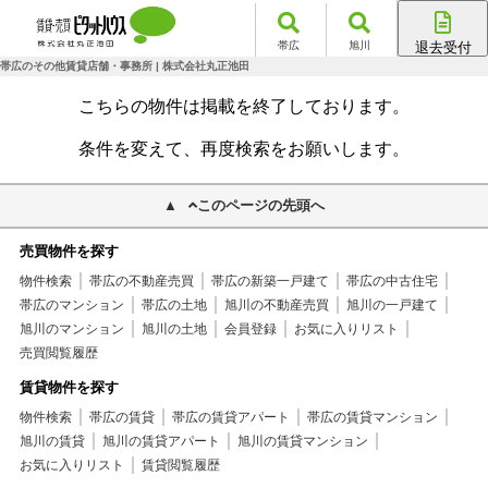
帯広
旭川
退去受付
帯広店
帯広のその他賃貸店舗・事務所 | 株式会社丸正池田
旭川店
こちらの物件は掲載を終了しております。
条件を変えて、再度検索をお願いします。
このページの先頭へ
売買物件を探す
物件検索
帯広の不動産売買
帯広の新築一戸建て
帯広の中古住宅
帯広のマンション
帯広の土地
旭川の不動産売買
旭川の一戸建て
旭川のマンション
旭川の土地
会員登録
お気に入りリスト
売買閲覧履歴
賃貸物件を探す
物件検索
帯広の賃貸
帯広の賃貸アパート
帯広の賃貸マンション
旭川の賃貸
旭川の賃貸アパート
旭川の賃貸マンション
お気に入りリスト
賃貸閲覧履歴