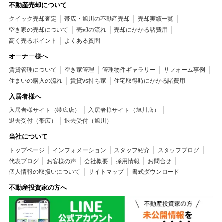
不動産売却について
クイック売却査定
帯広・旭川の不動産売却
売却実績一覧
空き家の売却について
売却の流れ
売却にかかる諸費用
高く売るポイント
よくある質問
オーナー様へ
賃貸管理について
空き家管理
管理物件ギャラリー
リフォーム事例
住まいの購入の流れ
賃貸vs持ち家
住宅取得時にかかる諸費用
入居者様へ
入居者様サイト（帯広店）
入居者様サイト（旭川店）
退去受付（帯広）
退去受付（旭川）
当社について
トップページ
インフォメーション
スタッフ紹介
スタッフブログ
代表ブログ
お客様の声
会社概要
採用情報
お問合せ
個人情報の取扱いについて
サイトマップ
書式ダウンロード
不動産投資家の方へ