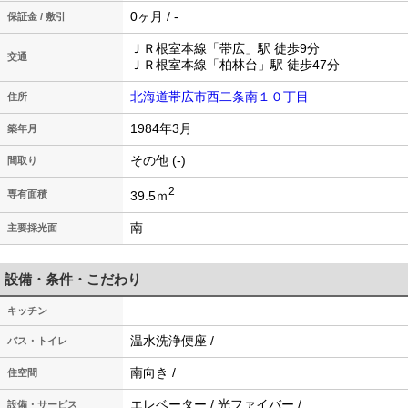
0ヶ月 / -
保証金 / 敷引
ＪＲ根室本線「帯広」駅 徒歩9分
交通
ＪＲ根室本線「柏林台」駅 徒歩47分
北海道帯広市西二条南１０丁目
住所
1984年3月
築年月
その他 (-)
間取り
2
39.5ｍ
専有面積
南
主要採光面
設備・条件・こだわり
キッチン
温水洗浄便座 /
バス・トイレ
南向き /
住空間
エレベーター / 光ファイバー /
設備・サービス