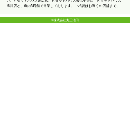
い。ピタットハウス帯広店、ピタットハウス帯広中央店、ピタットハウス
旭川店と、道内3店舗で営業しております。ご相談はお近くの店舗まで。
©株式会社丸正池田