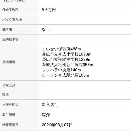
保証人代行会社
5.5万円
仲介手数料
バイク置き場
なし
駐車場
近隣駐車場
すいせい保育所488m
帯広市立帯広小学校1073m
帯広市立翔陽中学校1229m
周辺環境
医療法人社団新井病院655m
フクハラ中央店140m
ローソン帯広駅北店105m
-
借家区分
現況
即入居可
入居可能日
媒介
取引態様
2026年08月07日
情報更新日