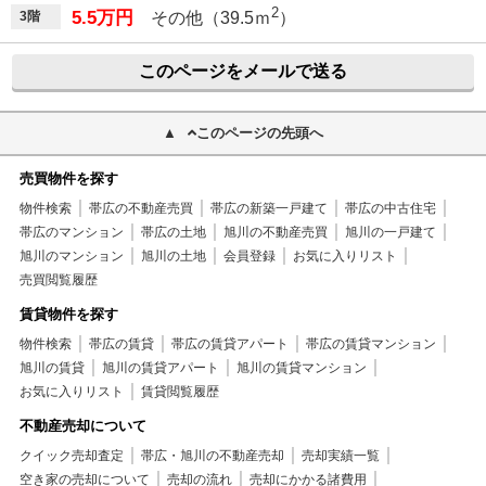
2
5.5万円
3階
その他（39.5ｍ
）
このページをメールで送る
このページの先頭へ
売買物件を探す
物件検索
帯広の不動産売買
帯広の新築一戸建て
帯広の中古住宅
帯広のマンション
帯広の土地
旭川の不動産売買
旭川の一戸建て
旭川のマンション
旭川の土地
会員登録
お気に入りリスト
売買閲覧履歴
賃貸物件を探す
物件検索
帯広の賃貸
帯広の賃貸アパート
帯広の賃貸マンション
旭川の賃貸
旭川の賃貸アパート
旭川の賃貸マンション
お気に入りリスト
賃貸閲覧履歴
不動産売却について
クイック売却査定
帯広・旭川の不動産売却
売却実績一覧
空き家の売却について
売却の流れ
売却にかかる諸費用