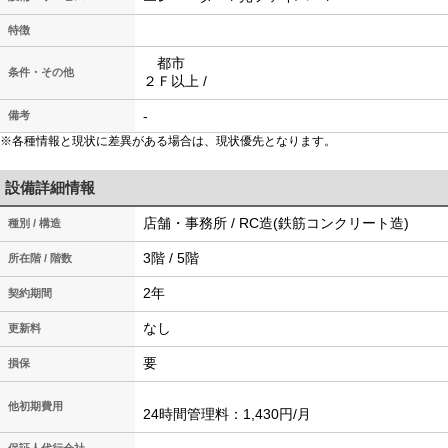
特徴
都市
条件・その他
２Ｆ以上 /
-
備考
※各種情報と現状に差異がある場合は、現状優先となります。
設備詳細情報
店舗・事務所 / RC造(鉄筋コンクリート造)
種別 / 構造
3階 / 5階
所在階 / 階数
2年
契約期間
なし
更新料
要
損保
他初期費用
24時間管理料：1,430円/月