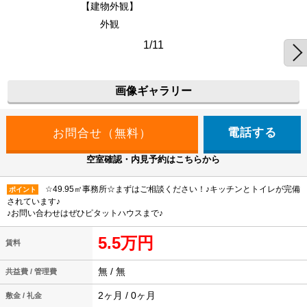
【建物外観】
外観
1/11
画像ギャラリー
電話する
空室確認・内見予約はこちらから
☆49.95㎡事務所☆まずはご相談ください！♪キッチンとトイレが完備
ポイント
されています♪
♪お問い合わせはぜひピタットハウスまで♪
5.5万円
賃料
無 / 無
共益費 / 管理費
2ヶ月 / 0ヶ月
敷金 / 礼金