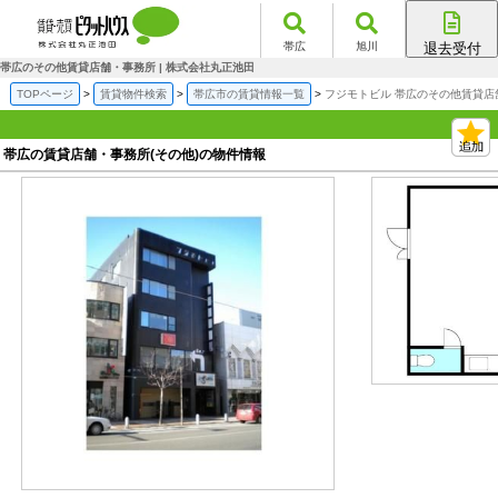
帯広
旭川
退去受付
帯広店
帯広のその他賃貸店舗・事務所 | 株式会社丸正池田
旭川店
TOPページ
賃貸物件検索
帯広市の賃貸情報一覧
フジモトビル 帯広のその他賃貸店
帯広の賃貸店舗・事務所(その他)の物件情報