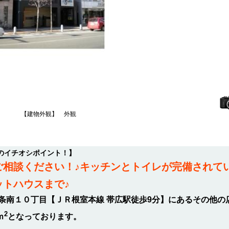
【建物外観】 外観
のイチオシポイント！】
はご相談ください！♪キッチンとトイレが完備されて
ットハウスまで♪
条南１０丁目【ＪＲ根室本線 帯広駅徒歩9分】にあるその他の
2
ｍ
となっております。