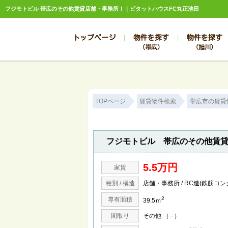
フジモトビル 帯広のその他賃貸店舗・事務所！｜ピタットハウスFC丸正池田
トップページ
物件を探す
物件を探す
（帯広）
（旭川）
総合お問合せ
お知らせ
賃貸管理について
選ばれる理由
管理のお問合せ
スタッフ紹介
TOPページ
賃貸物件検索
帯広市の賃貸
フジモトビル 帯広のその他賃
5.5万円
家賃
種別 / 構造
店舗・事務所 / RC造(鉄筋コ
2
専有面積
39.5ｍ
間取り
その他 （ - ）