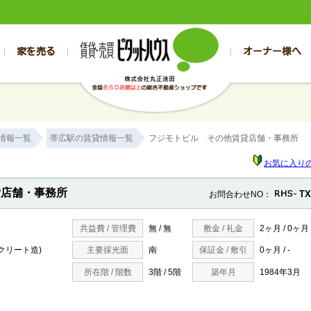
家を売る
オーナー様へ
売買
売買
売却実績一覧
空き家管理
スタッフブログ
売却のお問合せ
管理物件ギャラリー
売却のご相談
入居者様専用（帯広店）
お客様の声
不動産売却査定
リフォーム
入
帯広の売買物件一覧
旭川の売買物件一覧
帯広の1000万円以下
旭川の1000万円以下
帯広の賃貸物
旭川の賃貸物
情報一覧
帯広駅の賃貸情報一覧
フジモトビル その他賃貸店舗・事務所
帯広の新築一戸建て
旭川の新築一戸建て
帯広の1000万～2000万円
旭川の1000万～2000万円
帯広の賃貸ア
旭川の賃貸ア
帯広の中古一戸建て
旭川の中古一戸建て
帯広の2000万～3000万円
旭川の2000万～3000万円
帯広の賃貸マ
旭川の賃貸マ
お気に入り
帯広の土地
旭川の土地
帯広の3000万～4000万円
旭川の3000万～4000万円
帯広の賃貸一
旭川の賃貸一
貸店舗・事務所
TX
お問合わせNO：
帯広の中古マンション
旭川の中古マンション
帯広の4000万以上
旭川の4000万以上
帯広の賃貸事
旭川の賃貸事
共益費 / 管理費
無 / 無
敷金 / 礼金
2ヶ月 / 0ヶ月
ンクリート造)
主要採光面
南
保証金 / 敷引
0ヶ月 / -
所在階 / 階数
3階 / 5階
築年月
1984年3月