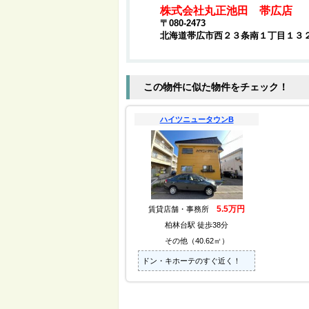
株式会社丸正池田 帯広店
〒080-2473
北海道帯広市西２３条南１丁目１３
この物件に似た物件をチェック！
ハイツニュータウンB
5.5万円
賃貸店舗・事務所
柏林台駅 徒歩38分
その他（40.62㎡）
ドン・キホーテのすぐ近く！