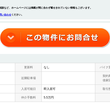
相談など、ホームページには掲載が間に合わず載せきれていない情報もございます。
問い合わせ
ください。
更新料
なし
バイク
契約
近隣駐車場
借家
入居可能日
即入居可
取引
仲介手数料
5.5万円