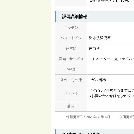
24時間管理料：1,430円/月
設備詳細情報
キッチン
バス・トイレ
温水洗浄便座
住空間
南向き
設備・サービス
エレベーター
光ファイバ
特 徴
条件・その他
ガス:都市
☆49.95㎡事務所☆まず
コメント
♪お問い合わせはぜひピタ
備 考
-
情報更新日：2026年08月06日
次回更新予