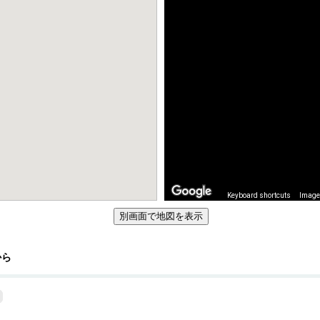
Keyboard shortcuts
Image 
から