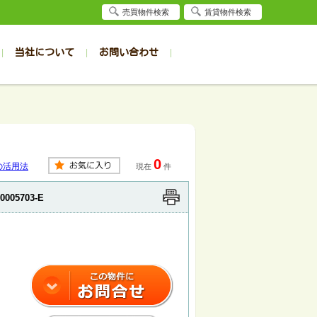
売買物件検索
賃貸物件検索
当社について
お問い合わせ
賃貸
賃貸
サイト
事例
居者様専用（旭川店）
会社概要
クイック売却査定
お問合せ
採用情報
退去受付
件一覧
件一覧
帯広の1R～1K
旭川の1R～1K
パート
パート
帯広の1DK～1LDK
旭川の1DK～1LDK
0
ンション
ンション
帯広の2K～2LDK
旭川の2K～2LDK
の活用法
現在
件
戸建て
戸建て
帯広の3K～3LDK
旭川の3K～3LDK
0005703-E
務所
務所
帯広の4K以上
旭川の4K以上