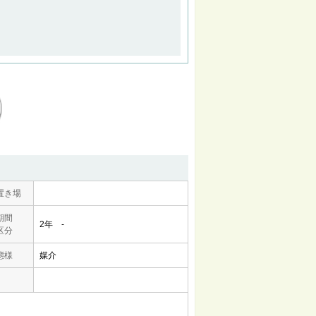
置き場
期間
2年 -
区分
態様
媒介