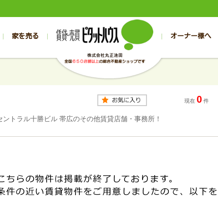
家を売る
オーナー様へ
売買
売買
売却実績一覧
空き家管理
スタッフブログ
売却のお問合せ
管理物件ギャラリー
売却のご相談
入居者様専用（帯広店）
お客様の声
不動産売却査定
リフォーム
入
帯広の売買物件一覧
旭川の売買物件一覧
帯広の1000万円以下
旭川の1000万円以下
帯広の賃貸物
旭川の賃貸物
0
帯広の新築一戸建て
旭川の新築一戸建て
帯広の1000万～2000万円
旭川の1000万～2000万円
帯広の賃貸ア
旭川の賃貸ア
現在
件
帯広の中古一戸建て
旭川の中古一戸建て
帯広の2000万～3000万円
旭川の2000万～3000万円
帯広の賃貸マ
旭川の賃貸マ
セントラル十勝ビル 帯広のその他賃貸店舗・事務所！
帯広の土地
旭川の土地
帯広の3000万～4000万円
旭川の3000万～4000万円
帯広の賃貸一
旭川の賃貸一
帯広の中古マンション
旭川の中古マンション
帯広の4000万以上
旭川の4000万以上
帯広の賃貸事
旭川の賃貸事