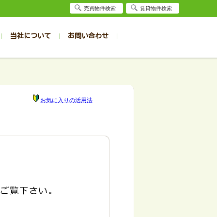
売買物件検索
賃貸物件検索
当社について
お問い合わせ
賃貸
賃貸
サイト
事例
居者様専用（旭川店）
会社概要
クイック売却査定
お問合せ
採用情報
退去受付
件一覧
件一覧
帯広の1R～1K
旭川の1R～1K
パート
パート
帯広の1DK～1LDK
旭川の1DK～1LDK
お気に入りの活用法
ンション
ンション
帯広の2K～2LDK
旭川の2K～2LDK
戸建て
戸建て
帯広の3K～3LDK
旭川の3K～3LDK
務所
務所
帯広の4K以上
旭川の4K以上