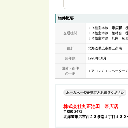
物件概要
ＪＲ根室本線
帯広駅
徒
交通機関
ＪＲ根室本線 柏林台 徒
ＪＲ根室本線 札内 徒歩
住所
北海道帯広市西三条南
築年数
1990年10月
設備・条件
エアコン / エレベーター /
の一例
株式会社丸正池田 帯広店
〒080-2473
北海道帯広市西２３条南１丁目１３２