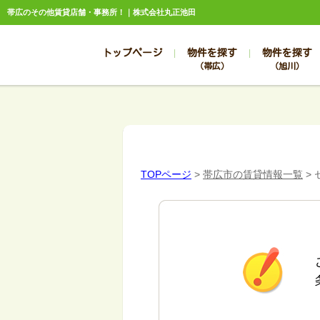
帯広のその他賃貸店舗・事務所！｜株式会社丸正池田
トップページ
物件を探す
物件を探す
（帯広）
（旭川）
総合お問合せ
お知らせ
賃貸管理について
選ばれる理由
管理のお問合せ
スタッフ紹介
TOPページ
>
帯広市の賃貸情報一覧
>