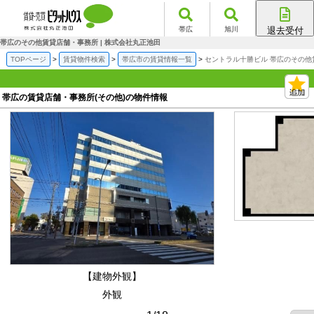
帯広
旭川
退去受付
帯広店
帯広のその他賃貸店舗・事務所 | 株式会社丸正池田
旭川店
TOPページ
賃貸物件検索
帯広市の賃貸情報一覧
セントラル十勝ビル 帯広のその他
帯広の賃貸店舗・事務所(その他)の物件情報
【建物外観】
外観