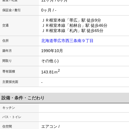
12ヶ月 / 0ヶ月
敷金 / 礼金
0ヶ月 / -
保証金 / 敷引
ＪＲ根室本線「帯広」駅 徒歩9分
ＪＲ根室本線「柏林台」駅 徒歩46分
交通
ＪＲ根室本線「札内」駅 徒歩65分
北海道帯広市西三条南９丁目
住所
1990年10月
築年月
その他 (-)
間取り
2
143.81ｍ
専有面積
-
主要採光面
設備・条件・こだわり
キッチン
バス・トイレ
エアコン /
住空間