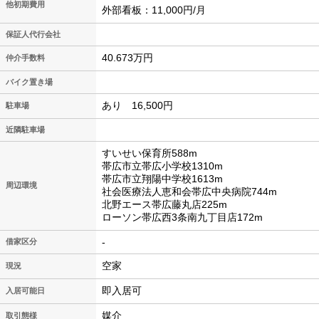
他初期費用
外部看板：11,000円/月
保証人代行会社
40.673万円
仲介手数料
バイク置き場
あり 16,500円
駐車場
近隣駐車場
すいせい保育所588m
帯広市立帯広小学校1310m
帯広市立翔陽中学校1613m
周辺環境
社会医療法人恵和会帯広中央病院744m
北野エース帯広藤丸店225m
ローソン帯広西3条南九丁目店172m
-
借家区分
空家
現況
即入居可
入居可能日
媒介
取引態様