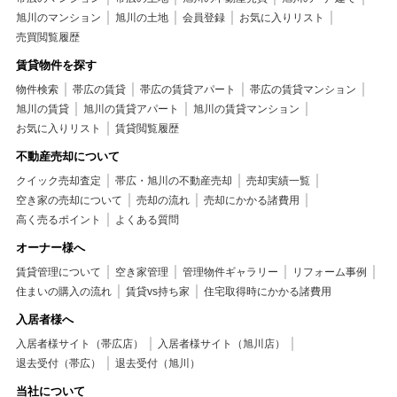
旭川のマンション
旭川の土地
会員登録
お気に入りリスト
売買閲覧履歴
賃貸物件を探す
物件検索
帯広の賃貸
帯広の賃貸アパート
帯広の賃貸マンション
旭川の賃貸
旭川の賃貸アパート
旭川の賃貸マンション
お気に入りリスト
賃貸閲覧履歴
不動産売却について
クイック売却査定
帯広・旭川の不動産売却
売却実績一覧
空き家の売却について
売却の流れ
売却にかかる諸費用
高く売るポイント
よくある質問
オーナー様へ
賃貸管理について
空き家管理
管理物件ギャラリー
リフォーム事例
住まいの購入の流れ
賃貸vs持ち家
住宅取得時にかかる諸費用
入居者様へ
入居者様サイト（帯広店）
入居者様サイト（旭川店）
退去受付（帯広）
退去受付（旭川）
当社について