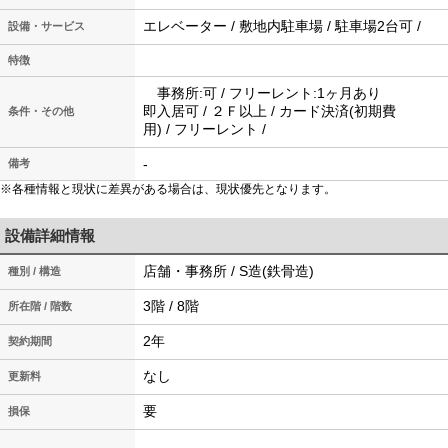
エレベーター / 敷地内駐車場 / 駐車場2台可 /
設備・サービス
特徴
事務所:可 / フリーレント:1ヶ月あり
即入居可 / ２Ｆ以上 / カード決済(初期費
条件・その他
用) / フリーレント /
-
備考
※各種情報と現状に差異がある場合は、現状優先となります。
設備詳細情報
店舗・事務所 / S造(鉄骨造)
種別 / 構造
3階 / 8階
所在階 / 階数
2年
契約期間
なし
更新料
要
損保