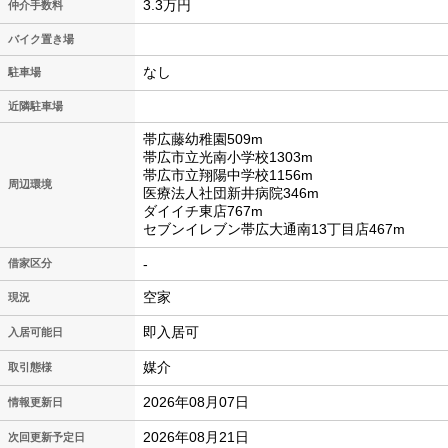
3.3万円
仲介手数料
バイク置き場
なし
駐車場
近隣駐車場
帯広藤幼稚園509m
帯広市立光南小学校1303m
帯広市立翔陽中学校1156m
周辺環境
医療法人社団新井病院346m
ダイイチ東店767m
セブンイレブン帯広大通南13丁目店467m
-
借家区分
空家
現況
即入居可
入居可能日
媒介
取引態様
2026年08月07日
情報更新日
2026年08月21日
次回更新予定日