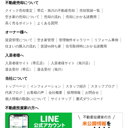
不動産売却について
クイック売却査定
帯広・旭川の不動産売却
売却実績一覧
空き家の売却について
売却の流れ
売却にかかる諸費用
高く売るポイント
よくある質問
オーナー様へ
賃貸管理について
空き家管理
管理物件ギャラリー
リフォーム事例
住まいの購入の流れ
賃貸vs持ち家
住宅取得時にかかる諸費用
入居者様へ
入居者様サイト（帯広店）
入居者様サイト（旭川店）
退去受付（帯広）
退去受付（旭川）
当社について
トップページ
インフォメーション
スタッフ紹介
スタッフブログ
代表ブログ
お客様の声
会社概要
採用情報
お問合せ
個人情報の取扱いについて
サイトマップ
書式ダウンロード
不動産投資家の方へ