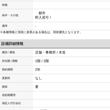
特徴
都市
条件・その他
即入居可 /
-
備考
※各種情報と現状に差異がある場合は、現状優先となります。
設備詳細情報
店舗・事務所 / 木造
種別 / 構造
1階 / 2階
所在階 / 階数
2年
契約期間
なし
更新料
要
損保
他初期費用
保証人代行会社