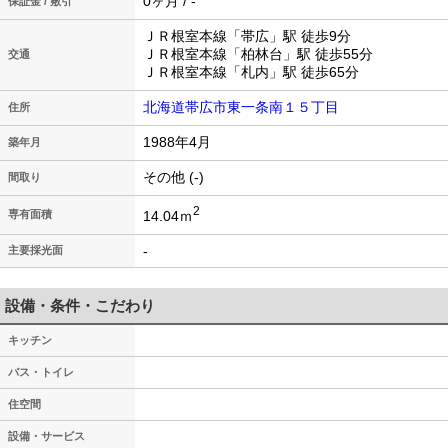
0ヶ月 / -
保証金 / 敷引
ＪＲ根室本線「帯広」駅 徒歩9分
ＪＲ根室本線「柏林台」駅 徒歩55分
交通
ＪＲ根室本線「札内」駅 徒歩65分
北海道帯広市東一条南１５丁目
住所
1988年4月
築年月
その他 (-)
間取り
2
14.04ｍ
専有面積
-
主要採光面
設備・条件・こだわり
キッチン
バス・トイレ
住空間
設備・サービス