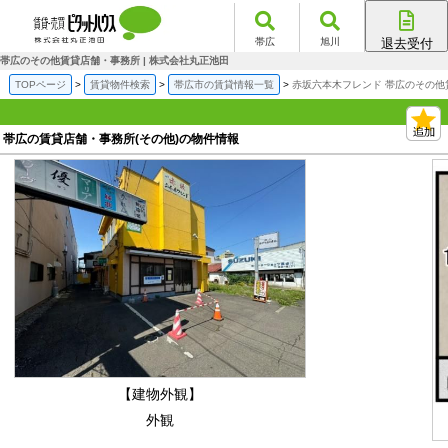
帯広
旭川
退去受付
帯広店
帯広のその他賃貸店舗・事務所 | 株式会社丸正池田
旭川店
TOPページ
賃貸物件検索
帯広市の賃貸情報一覧
赤坂六本木フレンド 帯広のその他
帯広の賃貸店舗・事務所(その他)の物件情報
【建物外観】
外観