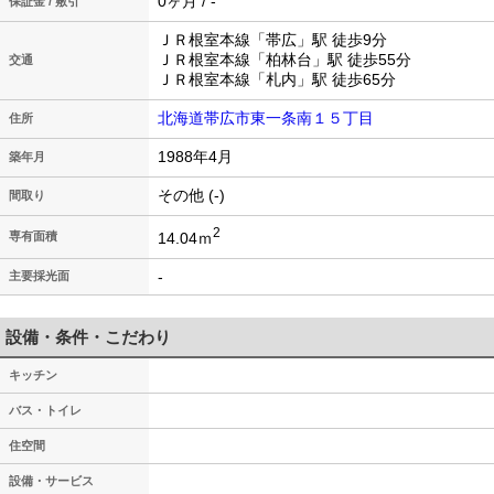
0ヶ月 / -
保証金 / 敷引
ＪＲ根室本線「帯広」駅 徒歩9分
ＪＲ根室本線「柏林台」駅 徒歩55分
交通
ＪＲ根室本線「札内」駅 徒歩65分
北海道帯広市東一条南１５丁目
住所
1988年4月
築年月
その他 (-)
間取り
2
14.04ｍ
専有面積
-
主要採光面
設備・条件・こだわり
キッチン
バス・トイレ
住空間
設備・サービス