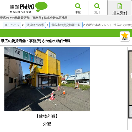
帯広
旭川
退去受付
帯広店
帯広のその他賃貸店舗・事務所 | 株式会社丸正池田
旭川店
TOPページ
賃貸物件検索
帯広市の賃貸情報一覧
赤坂六本木フレンド 帯広のその他
帯広の賃貸店舗・事務所(その他)の物件情報
【建物外観】
外観