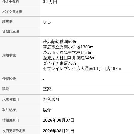
3.3万円
仲介手数料
バイク置き場
なし
駐車場
近隣駐車場
帯広藤幼稚園509m
帯広市立光南小学校1303m
帯広市立翔陽中学校1156m
周辺環境
医療法人社団新井病院346m
ダイイチ東店767m
セブンイレブン帯広大通南13丁目店467m
-
借家区分
空家
現況
即入居可
入居可能日
媒介
取引態様
2026年08月07日
情報更新日
2026年08月21日
次回更新予定日