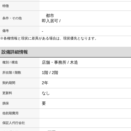
特徴
都市
条件・その他
即入居可 /
-
備考
※各種情報と現状に差異がある場合は、現状優先となります。
設備詳細情報
店舗・事務所 / 木造
種別 / 構造
1階 / 2階
所在階 / 階数
2年
契約期間
なし
更新料
要
損保
他初期費用
保証人代行会社