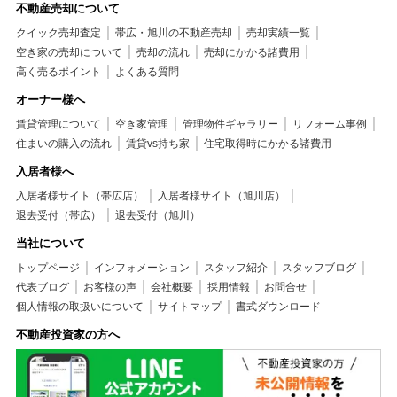
不動産売却について
クイック売却査定
帯広・旭川の不動産売却
売却実績一覧
空き家の売却について
売却の流れ
売却にかかる諸費用
高く売るポイント
よくある質問
オーナー様へ
賃貸管理について
空き家管理
管理物件ギャラリー
リフォーム事例
住まいの購入の流れ
賃貸vs持ち家
住宅取得時にかかる諸費用
入居者様へ
入居者様サイト（帯広店）
入居者様サイト（旭川店）
退去受付（帯広）
退去受付（旭川）
当社について
トップページ
インフォメーション
スタッフ紹介
スタッフブログ
代表ブログ
お客様の声
会社概要
採用情報
お問合せ
個人情報の取扱いについて
サイトマップ
書式ダウンロード
不動産投資家の方へ