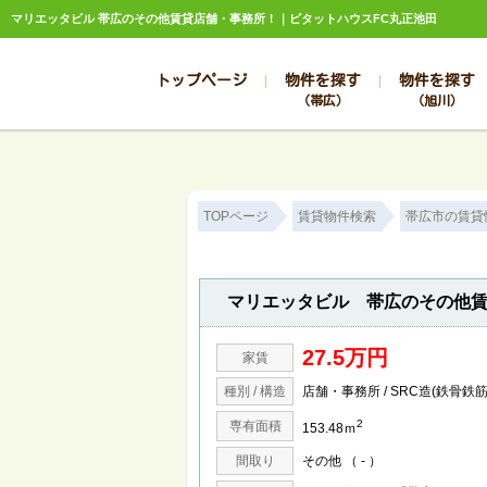
マリエッタビル 帯広のその他賃貸店舗・事務所！｜ピタットハウスFC丸正池田
トップページ
物件を探す
物件を探す
（帯広）
（旭川）
総合お問合せ
お知らせ
賃貸管理について
選ばれる理由
管理のお問合せ
スタッフ紹介
TOPページ
賃貸物件検索
帯広市の賃貸
マリエッタビル 帯広のその他
27.5万円
家賃
種別 / 構造
店舗・事務所 / SRC造(鉄骨鉄
2
専有面積
153.48ｍ
間取り
その他 （ - ）