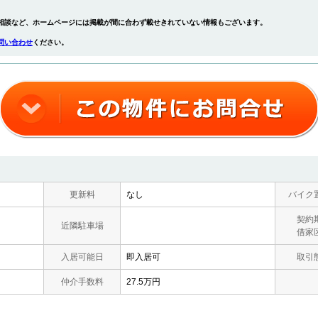
相談など、ホームページには掲載が間に合わず載せきれていない情報もございます。
問い合わせ
ください。
更新料
なし
バイク
契約
近隣駐車場
借家
入居可能日
即入居可
取引
仲介手数料
27.5万円