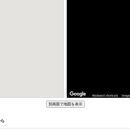
Keyboard shortcuts
Image 
から