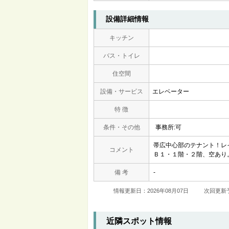
設備詳細情報
キッチン
バス・トイレ
住空間
設備・サービス
エレベーター
特 徴
条件・その他
事務所:可
帯広中心部のテナント！レ
コメント
Ｂ１・１階・２階、空あり
備 考
-
情報更新日：2026年08月07日
次回更新予
近隣スポット情報