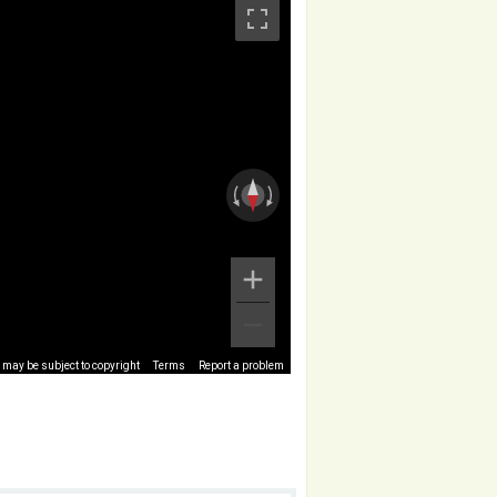
may be subject to copyright
Terms
Report a problem