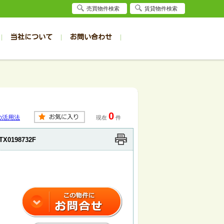
売買物件検索
賃貸物件検索
当社について
お問い合わせ
賃貸
賃貸
サイト
事例
居者様専用（旭川店）
会社概要
クイック売却査定
お問合せ
採用情報
退去受付
件一覧
件一覧
帯広の1R～1K
旭川の1R～1K
パート
パート
帯広の1DK～1LDK
旭川の1DK～1LDK
0
ンション
ンション
帯広の2K～2LDK
旭川の2K～2LDK
の活用法
現在
件
戸建て
戸建て
帯広の3K～3LDK
旭川の3K～3LDK
TX0198732F
務所
務所
帯広の4K以上
旭川の4K以上
月
月