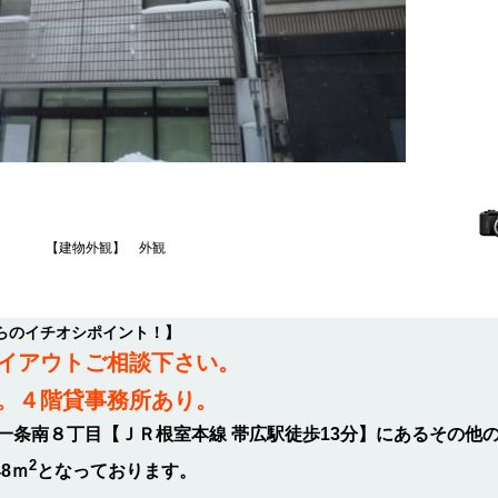
【建物外観】 外観
らのイチオシポイント！】
イアウトご相談下さい。
。４階貸事務所あり。
一条南８丁目【ＪＲ根室本線 帯広駅徒歩13分】にあるその他
2
48ｍ
となっております。