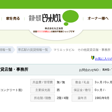
家を売る
オーナー様へ
売買
売買
売却実績一覧
空き家管理
スタッフブログ
売却のお問合せ
管理物件ギャラリー
売却のご相談
入居者様専用（帯広店）
お客様の声
不動産売却査定
リフォーム
入
帯広の売買物件一覧
旭川の売買物件一覧
帯広の1000万円以下
旭川の1000万円以下
帯広の賃貸物
旭川の賃貸物
情報一覧
帯広駅の賃貸情報一覧
マリエッタビル その他賃貸店舗・事務所
帯広の新築一戸建て
旭川の新築一戸建て
帯広の1000万～2000万円
旭川の1000万～2000万円
帯広の賃貸ア
旭川の賃貸ア
帯広の中古一戸建て
旭川の中古一戸建て
帯広の2000万～3000万円
旭川の2000万～3000万円
帯広の賃貸マ
旭川の賃貸マ
お気に入り
帯広の土地
旭川の土地
帯広の3000万～4000万円
旭川の3000万～4000万円
帯広の賃貸一
旭川の賃貸一
賃貸店舗・事務所
お問合わせNO：
帯広の中古マンション
旭川の中古マンション
帯広の4000万以上
旭川の4000万以上
帯広の賃貸事
旭川の賃貸事
共益費 / 管理費
無 / 無
敷金 / 礼金
3ヶ月 / 0ヶ
筋コンクリート造)
主要採光面
西
保証金 / 敷引
0ヶ月 / -
所在階 / 階数
2階 / 4階
築年月
1981年9