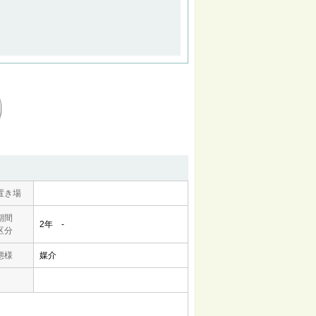
置き場
期間
2年 -
区分
態様
媒介