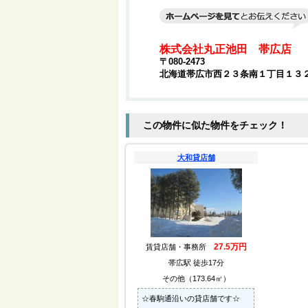
株式会社丸正池田 帯広店
〒080-2473
北海道帯広市西２３条南１丁目１３
この物件に似た物件をチェック！
大和貸店舗
27.5万円
賃貸店舗・事務所
帯広駅 徒歩17分
その他（173.64㎡）
☆春駒通沿いの貸店舗です☆