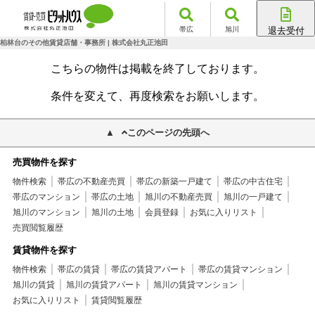
帯広
旭川
退去受付
帯広店
柏林台のその他賃貸店舗・事務所 | 株式会社丸正池田
旭川店
こちらの物件は掲載を終了しております。
条件を変えて、再度検索をお願いします。
このページの先頭へ
売買物件を探す
物件検索
帯広の不動産売買
帯広の新築一戸建て
帯広の中古住宅
帯広のマンション
帯広の土地
旭川の不動産売買
旭川の一戸建て
旭川のマンション
旭川の土地
会員登録
お気に入りリスト
売買閲覧履歴
賃貸物件を探す
物件検索
帯広の賃貸
帯広の賃貸アパート
帯広の賃貸マンション
旭川の賃貸
旭川の賃貸アパート
旭川の賃貸マンション
お気に入りリスト
賃貸閲覧履歴