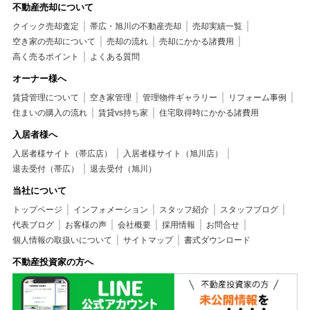
不動産売却について
クイック売却査定
帯広・旭川の不動産売却
売却実績一覧
空き家の売却について
売却の流れ
売却にかかる諸費用
高く売るポイント
よくある質問
オーナー様へ
賃貸管理について
空き家管理
管理物件ギャラリー
リフォーム事例
住まいの購入の流れ
賃貸vs持ち家
住宅取得時にかかる諸費用
入居者様へ
入居者様サイト（帯広店）
入居者様サイト（旭川店）
退去受付（帯広）
退去受付（旭川）
当社について
トップページ
インフォメーション
スタッフ紹介
スタッフブログ
代表ブログ
お客様の声
会社概要
採用情報
お問合せ
個人情報の取扱いについて
サイトマップ
書式ダウンロード
不動産投資家の方へ