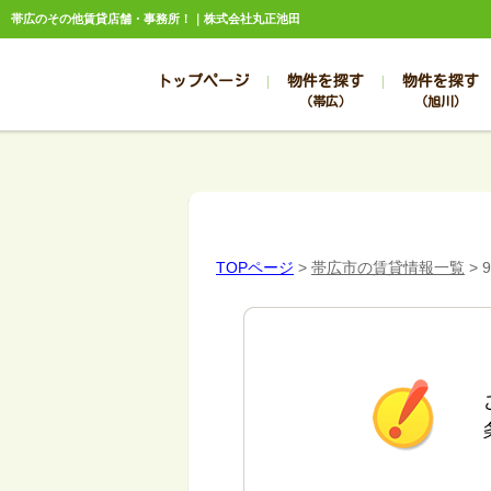
帯広のその他賃貸店舗・事務所！｜株式会社丸正池田
トップページ
物件を探す
物件を探す
（帯広）
（旭川）
総合お問合せ
お知らせ
賃貸管理について
選ばれる理由
管理のお問合せ
スタッフ紹介
TOPページ
>
帯広市の賃貸情報一覧
>