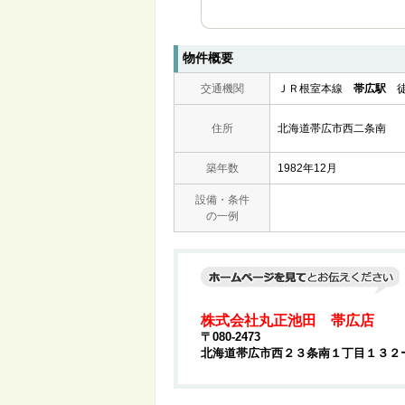
物件概要
交通機関
ＪＲ根室本線
帯広駅
徒
住所
北海道帯広市西二条南
築年数
1982年12月
設備・条件
の一例
株式会社丸正池田 帯広店
〒080-2473
北海道帯広市西２３条南１丁目１３２