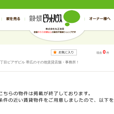
家を売る
オーナー様へ
売買
売買
売却実績一覧
空き家管理
スタッフブログ
売却のお問合せ
管理物件ギャラリー
売却のご相談
入居者様専用（帯広店）
お客様の声
不動産売却査定
リフォーム
入
帯広の売買物件一覧
旭川の売買物件一覧
帯広の1000万円以下
旭川の1000万円以下
帯広の賃貸物
旭川の賃貸物
0
帯広の新築一戸建て
旭川の新築一戸建て
帯広の1000万～2000万円
旭川の1000万～2000万円
帯広の賃貸ア
旭川の賃貸ア
現在
件
帯広の中古一戸建て
旭川の中古一戸建て
帯広の2000万～3000万円
旭川の2000万～3000万円
帯広の賃貸マ
旭川の賃貸マ
9丁目ピアザビル 帯広のその他賃貸店舗・事務所！
帯広の土地
旭川の土地
帯広の3000万～4000万円
旭川の3000万～4000万円
帯広の賃貸一
旭川の賃貸一
帯広の中古マンション
旭川の中古マンション
帯広の4000万以上
旭川の4000万以上
帯広の賃貸事
旭川の賃貸事