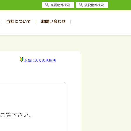
売買物件検索
賃貸物件検索
当社について
お問い合わせ
賃貸
賃貸
サイト
事例
居者様専用（旭川店）
会社概要
クイック売却査定
お問合せ
採用情報
退去受付
件一覧
件一覧
帯広の1R～1K
旭川の1R～1K
パート
パート
帯広の1DK～1LDK
旭川の1DK～1LDK
お気に入りの活用法
ンション
ンション
帯広の2K～2LDK
旭川の2K～2LDK
戸建て
戸建て
帯広の3K～3LDK
旭川の3K～3LDK
務所
務所
帯広の4K以上
旭川の4K以上