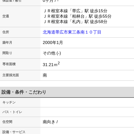
0ヶ月 / -
保証金 / 敷引
ＪＲ根室本線「帯広」駅 徒歩15分
ＪＲ根室本線「柏林台」駅 徒歩55分
交通
ＪＲ根室本線「札内」駅 徒歩58分
北海道帯広市東三条南１０丁目
住所
2000年1月
築年月
その他 (-)
間取り
2
31.21ｍ
専有面積
南
主要採光面
設備・条件・こだわり
キッチン
バス・トイレ
南向き /
住空間
設備・サービス