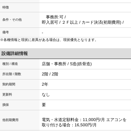
特徴
事務所:可 /
条件・その他
即入居可 / ２Ｆ以上 / カード決済(初期費用) /
-
備考
※各種情報と現状に差異がある場合は、現状優先となります。
設備詳細情報
店舗・事務所 / S造(鉄骨造)
種別 / 構造
2階 / 2階
所在階 / 階数
2年
契約期間
なし
更新料
要
損保
電気・水道定額料金：11,000円/月 エアコンを
他初期費用
取り付ける場合：16,500円/月