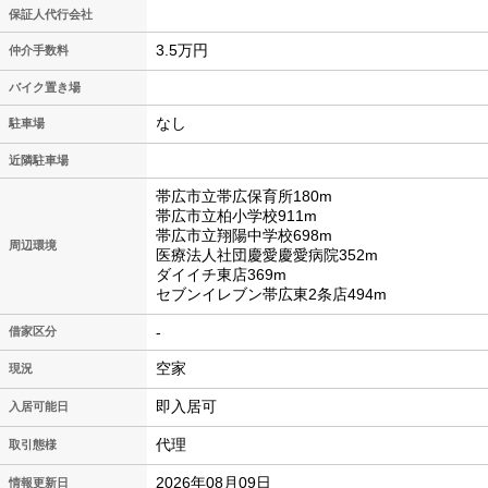
保証人代行会社
3.5万円
仲介手数料
バイク置き場
なし
駐車場
近隣駐車場
帯広市立帯広保育所180m
帯広市立柏小学校911m
帯広市立翔陽中学校698m
周辺環境
医療法人社団慶愛慶愛病院352m
ダイイチ東店369m
セブンイレブン帯広東2条店494m
-
借家区分
空家
現況
即入居可
入居可能日
代理
取引態様
2026年08月09日
情報更新日