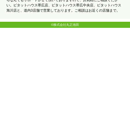
らなんでもサポートさせて頂いておりますので、お気軽にご相談くださ
い。ピタットハウス帯広店、ピタットハウス帯広中央店、ピタットハウス
旭川店と、道内3店舗で営業しております。ご相談はお近くの店舗まで。
©株式会社丸正池田