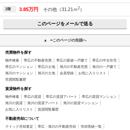
2
3.85万円
2階
その他（31.21ｍ
）
このページをメールで送る
このページの先頭へ
売買物件を探す
物件検索
帯広の不動産売買
帯広の新築一戸建て
帯広の中古住宅
帯広のマンション
帯広の土地
旭川の不動産売買
旭川の一戸建て
旭川のマンション
旭川の土地
会員登録
お気に入りリスト
売買閲覧履歴
賃貸物件を探す
物件検索
帯広の賃貸
帯広の賃貸アパート
帯広の賃貸マンション
旭川の賃貸
旭川の賃貸アパート
旭川の賃貸マンション
お気に入りリスト
賃貸閲覧履歴
不動産売却について
クイック売却査定
帯広・旭川の不動産売却
売却実績一覧