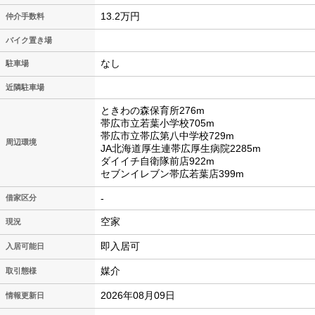
13.2万円
仲介手数料
バイク置き場
なし
駐車場
近隣駐車場
ときわの森保育所276m
帯広市立若葉小学校705m
帯広市立帯広第八中学校729m
周辺環境
JA北海道厚生連帯広厚生病院2285m
ダイイチ自衛隊前店922m
セブンイレブン帯広若葉店399m
-
借家区分
空家
現況
即入居可
入居可能日
媒介
取引態様
2026年08月09日
情報更新日