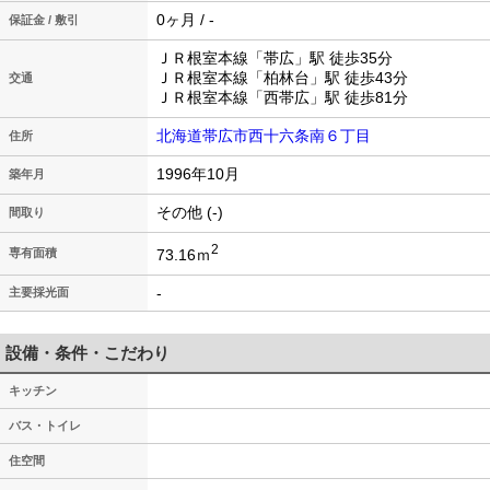
0ヶ月 / -
保証金 / 敷引
ＪＲ根室本線「帯広」駅 徒歩35分
ＪＲ根室本線「柏林台」駅 徒歩43分
交通
ＪＲ根室本線「西帯広」駅 徒歩81分
北海道帯広市西十六条南６丁目
住所
1996年10月
築年月
その他 (-)
間取り
2
73.16ｍ
専有面積
-
主要採光面
設備・条件・こだわり
キッチン
バス・トイレ
住空間