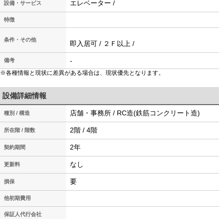
エレベーター /
設備・サービス
特徴
条件・その他
即入居可 / ２Ｆ以上 /
-
備考
※各種情報と現状に差異がある場合は、現状優先となります。
設備詳細情報
店舗・事務所 / RC造(鉄筋コンクリート造)
種別 / 構造
2階 / 4階
所在階 / 階数
2年
契約期間
なし
更新料
要
損保
他初期費用
保証人代行会社