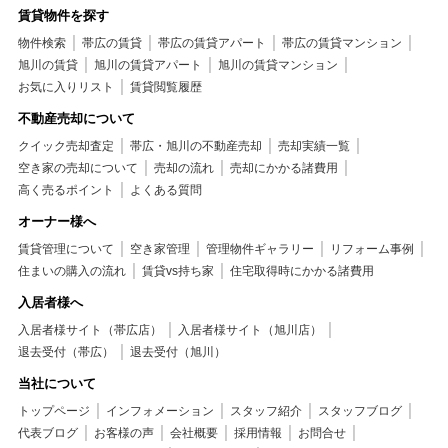
賃貸物件を探す
物件検索
帯広の賃貸
帯広の賃貸アパート
帯広の賃貸マンション
旭川の賃貸
旭川の賃貸アパート
旭川の賃貸マンション
お気に入りリスト
賃貸閲覧履歴
不動産売却について
クイック売却査定
帯広・旭川の不動産売却
売却実績一覧
空き家の売却について
売却の流れ
売却にかかる諸費用
高く売るポイント
よくある質問
オーナー様へ
賃貸管理について
空き家管理
管理物件ギャラリー
リフォーム事例
住まいの購入の流れ
賃貸vs持ち家
住宅取得時にかかる諸費用
入居者様へ
入居者様サイト（帯広店）
入居者様サイト（旭川店）
退去受付（帯広）
退去受付（旭川）
当社について
トップページ
インフォメーション
スタッフ紹介
スタッフブログ
代表ブログ
お客様の声
会社概要
採用情報
お問合せ