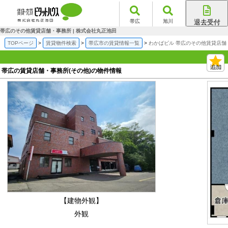
帯広
旭川
退去受付
帯広店
帯広のその他賃貸店舗・事務所 | 株式会社丸正池田
旭川店
TOPページ
賃貸物件検索
帯広市の賃貸情報一覧
わかばビル 帯広のその他賃貸店舗
帯広の賃貸店舗・事務所(その他)の物件情報
【建物外観】
外観