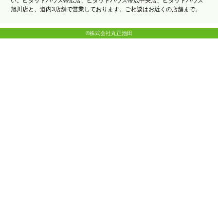
い。ピタットハウス帯広店、ピタットハウス帯広中央店、ピタットハウス
旭川店と、道内3店舗で営業しております。ご相談はお近くの店舗まで。
©株式会社丸正池田