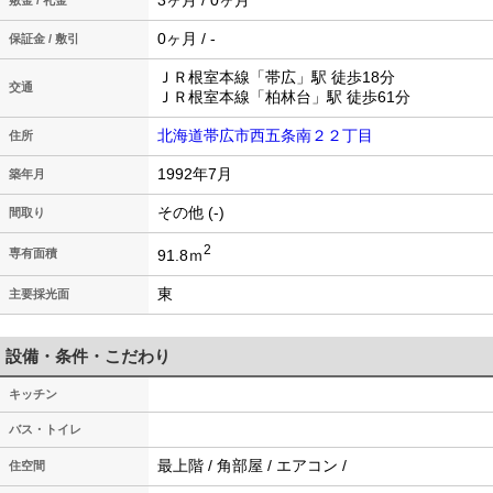
3ヶ月 / 0ヶ月
敷金 / 礼金
0ヶ月 / -
保証金 / 敷引
ＪＲ根室本線「帯広」駅 徒歩18分
交通
ＪＲ根室本線「柏林台」駅 徒歩61分
北海道帯広市西五条南２２丁目
住所
1992年7月
築年月
その他 (-)
間取り
2
91.8ｍ
専有面積
東
主要採光面
設備・条件・こだわり
キッチン
バス・トイレ
最上階 / 角部屋 / エアコン /
住空間