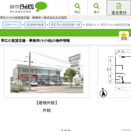
帯広
旭川
退去受付
帯広店
帯広のその他賃貸店舗・事務所 | 株式会社丸正池田
旭川店
TOPページ
賃貸物件検索
帯広市の賃貸情報一覧
道朝日ビル 帯広のその他賃貸店舗
帯広の賃貸店舗・事務所(その他)の物件情報
【建物外観】
外観