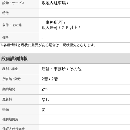
敷地内駐車場 /
設備・サービス
特徴
事務所:可 /
条件・その他
即入居可 / ２Ｆ以上 /
-
備考
※各種情報と現状に差異がある場合は、現状優先となります。
設備詳細情報
店舗・事務所 / その他
種別 / 構造
2階 / 2階
所在階 / 階数
2年
契約期間
なし
更新料
要
損保
他初期費用
保証人代行会社