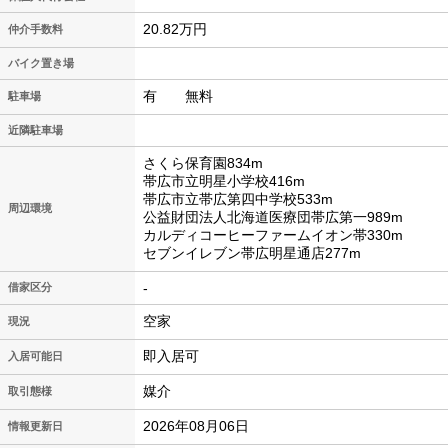
20.82万円
仲介手数料
バイク置き場
有 無料
駐車場
近隣駐車場
さくら保育園834m
帯広市立明星小学校416m
帯広市立帯広第四中学校533m
周辺環境
公益財団法人北海道医療団帯広第一989m
カルディコーヒーファームイオン帯330m
セブンイレブン帯広明星通店277m
-
借家区分
空家
現況
即入居可
入居可能日
媒介
取引態様
2026年08月06日
情報更新日