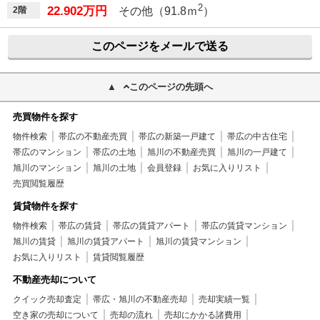
2
22.902万円
2階
その他（91.8ｍ
）
このページをメールで送る
このページの先頭へ
売買物件を探す
物件検索
帯広の不動産売買
帯広の新築一戸建て
帯広の中古住宅
帯広のマンション
帯広の土地
旭川の不動産売買
旭川の一戸建て
旭川のマンション
旭川の土地
会員登録
お気に入りリスト
売買閲覧履歴
賃貸物件を探す
物件検索
帯広の賃貸
帯広の賃貸アパート
帯広の賃貸マンション
旭川の賃貸
旭川の賃貸アパート
旭川の賃貸マンション
お気に入りリスト
賃貸閲覧履歴
不動産売却について
クイック売却査定
帯広・旭川の不動産売却
売却実績一覧
空き家の売却について
売却の流れ
売却にかかる諸費用